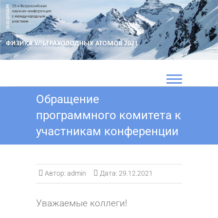
Перейти
к
содержимому
Обращение
программного комитета к
участникам конференции
Автор:
admin
Дата:
29.12.2021
Уважаемые коллеги!